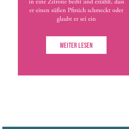
in eine Zitrone beißt und erzählt, dass
er einen süßen Pfirsich schmeckt oder
glaubt er sei ein
WEITER LESEN